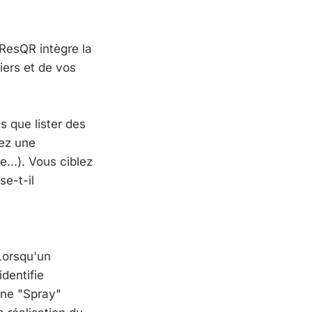
. ResQR intègre la
iers et de vos
 que lister des
sez une
...). Vous ciblez
se-t-il
 Lorsqu'un
dentifie
ône "Spray"