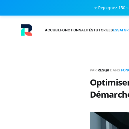
⭐ Rejoignez 150 s
ACCUEIL
FONCTIONNALITÉS
TUTORIELS
ESSAI G
PAR
RESQR
DANS
FON
Optimiser
Démarche 