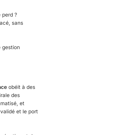
 perd ?
racé, sans
e gestion
nce
obéit à des
irale des
matisé, et
validé et le port