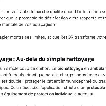
r une véritable
démarche qualité
quand l'information se
er que le
protocole
de désinfection a été respecté et t
ge mentale de vos équipages ?
 papier montre ses limites, et que ResQR transforme votr
yage : Au-delà du simple nettoyage
d'un simple coup de chiffon. Le
bionettoyage
en
ambula
isant à réduire drastiquement la charge bactérienne et v
u est double : protéger le patient immunodéprimé ou trau
pes. Cela nécessite l'application stricte d'un
protocole
un
équipement de protection individuelle
adéquat.