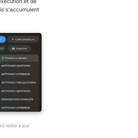
exécution et de
blis s'accumulent
s rester à jour