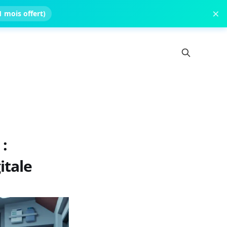
×
 mois offert)
:
itale