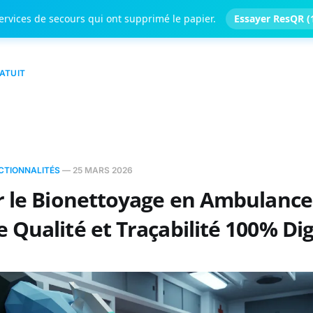
ervices de secours qui ont supprimé le papier.
Essayer ResQR (1
RATUIT
CTIONNALITÉS
—
25 MARS 2026
 le Bionettoyage en Ambulance 
Qualité et Traçabilité 100% Dig