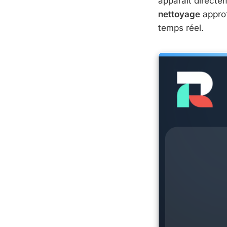
apparaît directem
nettoyage
approf
temps réel.