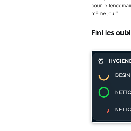
pour le lendemain
même jour".
Fini les oub